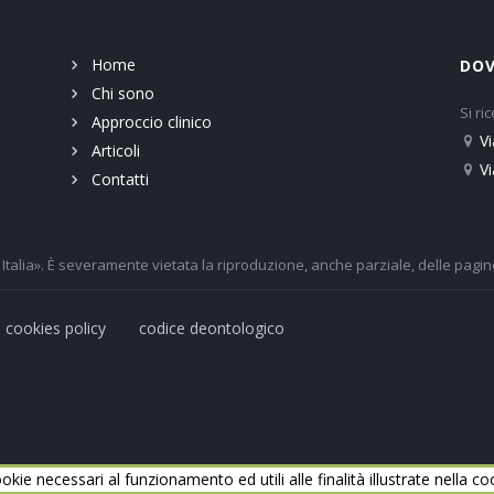
Home
DOV
Chi sono
Si r
Approccio clinico
V
Articoli
V
Contatti
talia». È severamente vietata la riproduzione, anche parziale, delle pagine
cookies policy
codice deontologico
okie necessari al funzionamento ed utili alle finalità illustrate nella co