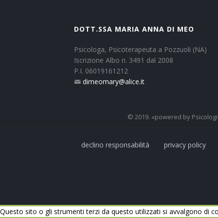
DOTT.SSA MARIA ANNA DI MEO
Psicologa, Psicoterapeuta a Pozzuoli (NA)
Iscrizione Albo n. 3491 dal 2008
P.I. 06019161212
dimeomary@alice.it
© 2019. «powered by Psicologi I
declino responsabilità
privacy policy
Questo sito o gli strumenti terzi da questo utilizzati si avvalgono di co