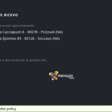
E RICEVO
iceve per appuntamento
ia Cacciapuoti 6 - 80078 - Pozzuoli (NA)
ia Epomeo 85 - 80126 - Soccavo (NA)
 e dei contenuti di questo sito.
okie policy.