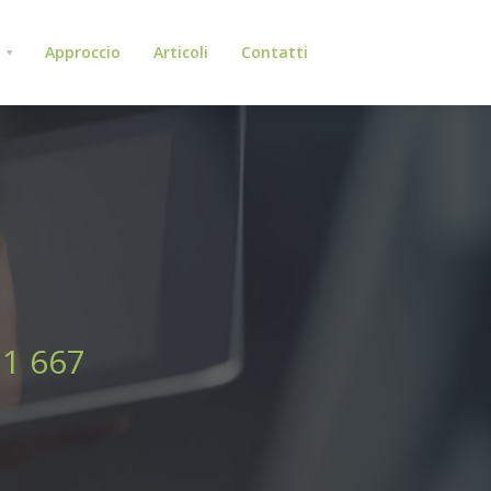
o
Approccio
Articoli
Contatti
21 667