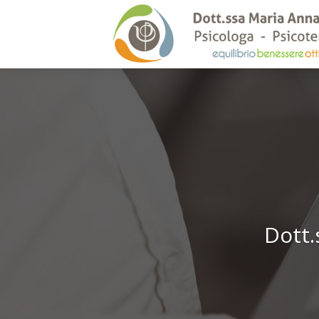
Chi sono
ambiti di intervento
Sostegno – Supporto psicologico
Approccio
Psicoterapia
Articoli
Potenziamento del benessere psicologico
Contatti
Dott.